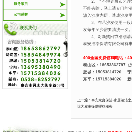
2、当不慎弄脏布艺沙发
服务项目
不能去除，马上请专门的清
公司荣誉
渗入沙发内层，造成沙发
3、布艺沙发使用一段时
发每年至少需要清洗一次
4、对新购回或刚刚清洗
泰安洁泰保洁有限公司有
400全国免费咨询电话：400-
泰山区：18653862797 岱
肥城：15053814720 宁阳
东平：15715384026 新泰
上一篇：
泰安家庭保洁-家居清洁之卫生间
该为雇主提供哪些服务