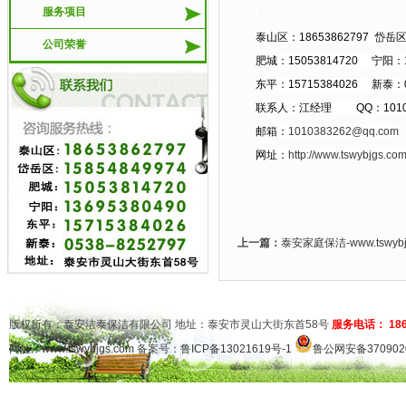
服务项目
泰山区：18653862797 岱岳区：
公司荣誉
肥城：15053814720 宁阳：13
东平：15715384026 新泰：05
联系人：江经理 QQ：10103
邮箱：
1010383262@qq.com
网址：
http://www.tswybjgs.co
上一篇：
泰安家庭保洁-www.tswy
版权所有：泰安洁泰保洁有限公司 地址：泰安市灵山大街东首58号
服务电话： 1865
网址：
www.tswybjgs.com
备案号：
鲁ICP备13021619号-1
鲁公网安备3709020