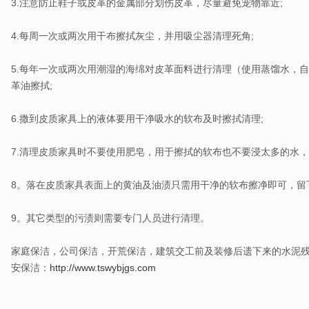
3.注意防止鞋子或皮革的金属部分划伤皮革，尽量避免宠物靠近;
4.每周一次或两次用干布擦拭灰尘，并用吸尘器清理死角;
5.每年一次或两次用潮湿的海绵对皮革面料进行清理（使用蒸馏水，
革油擦拭;
6.撒到皮质家具上的液体要用干净吸水的软布及时擦拭清理;
7.清理皮质家具时不要使用肥皂，用于擦拭的软布也不要浸太多的水，
8。落在皮质家具表面上的黄油及油渍只需用干净的软布擦净即可，留
9。其它类型的污渍则需要专门人员进行清理。
家庭保洁，公司保洁，
开荒保洁，建筑交工前及装修后遗下来的水泥
安保洁：
http://www.tswybjgs.com