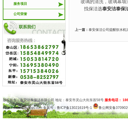
玻璃的清洗，玻璃幕墙
服务项目
找保洁选
泰安洁泰保
公司荣誉
上一篇：
泰安保洁公司提醒饮水机
版权所有：泰安洁泰保洁有限公司 地址：泰安市灵山大街东首58号
服务电话： 1865
网址：
www.tswybjgs.com
备案号：
鲁ICP备13021619号-1
鲁公网安备3709020