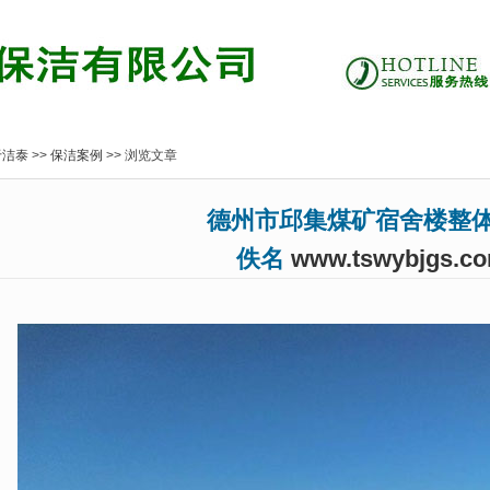
于洁泰
>>
保洁案例
>> 浏览文章
德州市邱集煤矿宿舍楼整体
佚名
www.tswybjgs.c