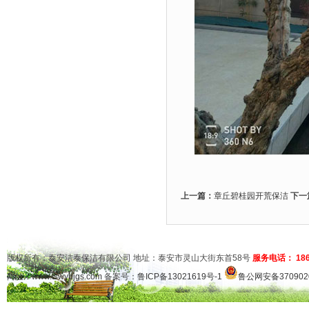
上一篇：
章丘碧桂园开荒保洁
下一
版权所有：泰安洁泰保洁有限公司 地址：泰安市灵山大街东首58号
服务电话： 1865
网址：
www.tswybjgs.com
备案号：
鲁ICP备13021619号-1
鲁公网安备3709020