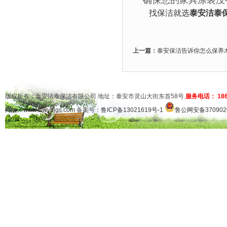
确保您的家具涂装没
找保洁就选
泰安洁泰
上一篇：
泰安保洁告诉你怎么保养
版权所有：泰安洁泰保洁有限公司 地址：泰安市灵山大街东首58号
服务电话： 1865
网址：
www.tswybjgs.com
备案号：
鲁ICP备13021619号-1
鲁公网安备3709020