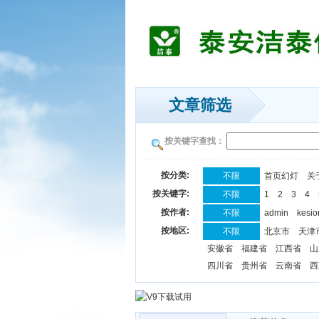
文章筛选
按关键字查找：
按分类:
不限
首页幻灯
关
按关键字:
不限
1
2
3
4
按作者:
不限
admin
kesio
按地区:
不限
北京市
天津
安徽省
福建省
江西省
山
四川省
贵州省
云南省
西