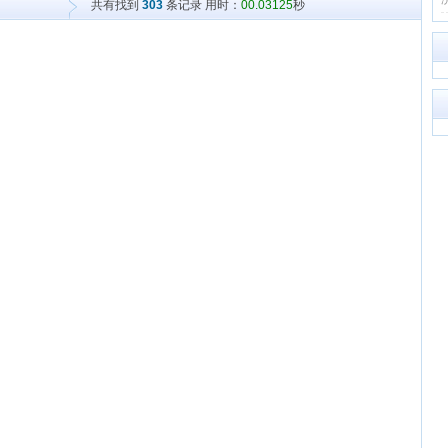
共有找到
303
条记录 用时：
00.03125
秒
印