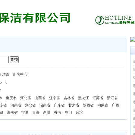
于洁泰
新闻中心
5
6
n
市
重庆市
河北省
山西省
辽宁省
吉林省
黑龙江
江苏省
浙江省
东省
河南省
湖北省
湖南省
广东省
甘肃省
陕西省
内蒙古
广西
藏
海南省
宁夏
青海
新疆
香港
奥门
台湾